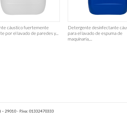
te cáustico fuertemente
Detergente desinfectante cáus
e por el lavado de paredes y...
para el lavado de espuma de
maquinaria,...
) – 29010 - P.iva: 01332470333