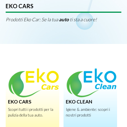
EKO CARS
L
Prodotti Eko Car: Se la tua
auto
ti sta a cuore!
L'
Ek
EKO CARS
EKO CLEAN
E
Scopri tutti i prodotti per la
Igiene & ambiente: scopri i
La
pulizia della tua auto.
nostri prodotti
l’