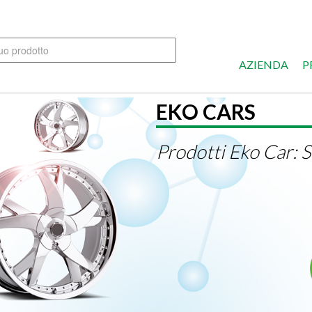
AZIENDA
P
LINEA IGIENIZ
L'Italia riparte d
EkoKemica c'è con l
igienizzanti.