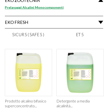
EKO ZOOTECNIA
Prelavaggi Alcalini Monocomponenti
EKO FRESH
SICUR S ( SAFE S )
ET 5
Prodotto alcalino bifasico
Detergente a media
superconcentrato...
alcalinità...